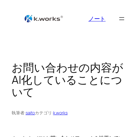
Skip
to
ノート
content
お問い合わせの内容が
AI化していることにつ
いて
執筆者:
saito
カテゴリ:
k.works